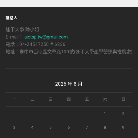
覽
聯絡人
逢甲大學 陳小姐
E-mail：
aictsp.tw@gmail.com
電話：04-24517250 # 6836
地址：臺中市西屯區文華路100號(逢甲大學產學營運與推廣處)
2026 年 8 月
一
二
三
四
五
六
日
1
2
3
4
5
6
7
8
9