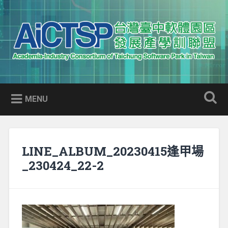
Skip
to
Search
content
AICTSP 台灣臺中軟體園區發展
Academia-Industry Consortium of Taichung Software Park
產學訓聯盟
in Taiwan
MENU
LINE_ALBUM_20230415逢甲場
_230424_22-2