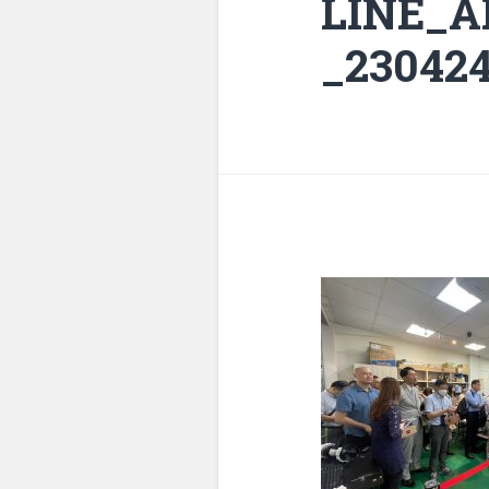
LINE_
_23042