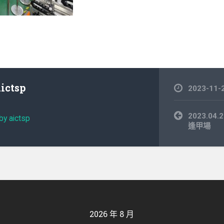
aictsp
2023-11-
文
2023.0
by aictsp
章
逢甲場
導
覽
2026 年 8 月