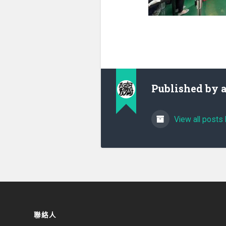
Published by
View all posts 
聯絡人