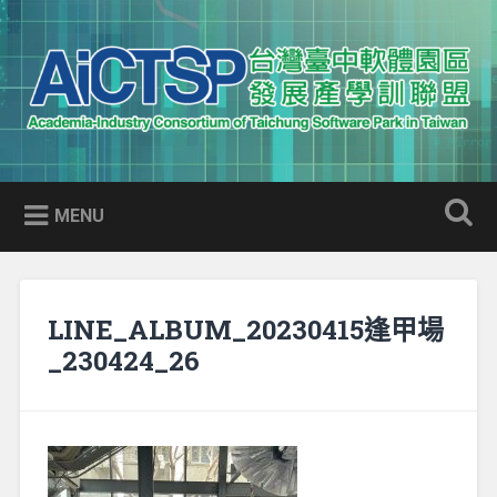
Skip
to
Search
content
AICTSP 台灣臺中軟體園區發展
Academia-Industry Consortium of Taichung Software Park
產學訓聯盟
in Taiwan
MENU
LINE_ALBUM_20230415逢甲場
_230424_26