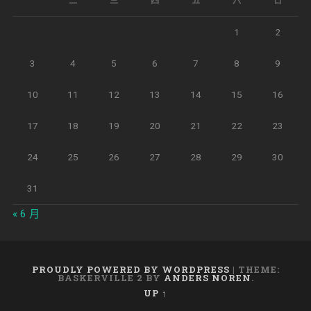
一
二
三
四
五
六
日
1
2
3
4
5
6
7
8
9
10
11
12
13
14
15
16
17
18
19
20
21
22
23
24
25
26
27
28
29
30
31
« 6 月
PROUDLY POWERED BY WORDPRESS
|
THEME:
BASKERVILLE 2 BY
ANDERS NOREN
.
UP ↑