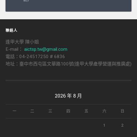
導
覽
聯絡人
逢甲大學 陳小姐
E-mail：
aictsp.tw@gmail.com
電話：04-24517250 # 6836
地址：臺中市西屯區文華路100號(逢甲大學產學營運與推廣處)
2026 年 8 月
一
二
三
四
五
六
日
1
2