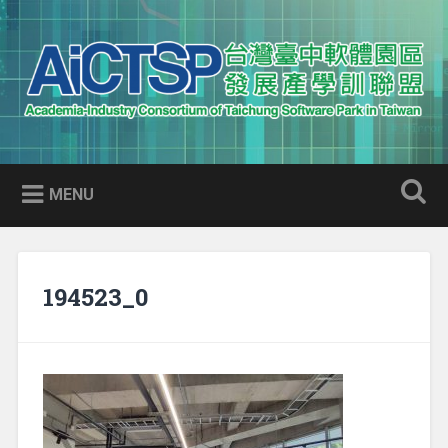
Skip
to
Search
content
AICTSP 台灣臺中軟體園區發展
Academia-Industry Consortium of Taichung Software Park
產學訓聯盟
in Taiwan
MENU
194523_0