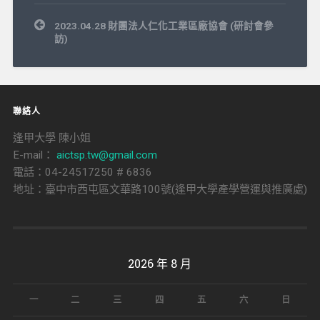
文
2023.04.28 財團法人仁化工業區廠協會 (研討會參
章
訪)
導
覽
聯絡人
逢甲大學 陳小姐
E-mail：
aictsp.tw@gmail.com
電話：04-24517250 # 6836
地址：臺中市西屯區文華路100號(逢甲大學產學營運與推廣處)
2026 年 8 月
一
二
三
四
五
六
日