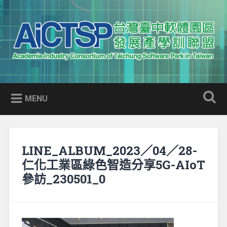
Skip
to
Search
content
AICTSP 台灣臺中軟體園區發展
Academia-Industry Consortium of Taichung Software Park
產學訓聯盟
in Taiwan
MENU
LINE_ALBUM_2023／04／28-
仁化工業區綠色智造分享5G-AIoT
參訪_230501_0