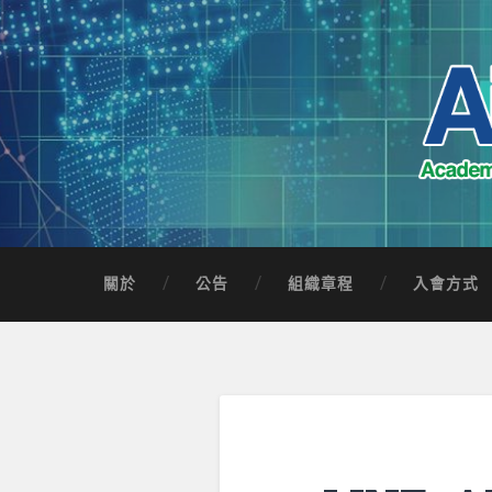
Skip
to
content
Search
AICTSP 台灣臺
Academia-Industry Consortium of Taichung 
關於
公告
組織章程
入會方式