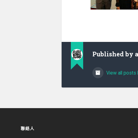
Published by
View all posts 
聯絡人