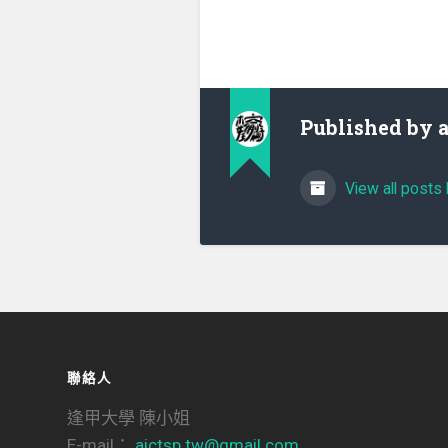
Published by
View all posts 
聯絡人
逢甲大學 陳小姐
E-mail：
aictsp.tw@gmail.com