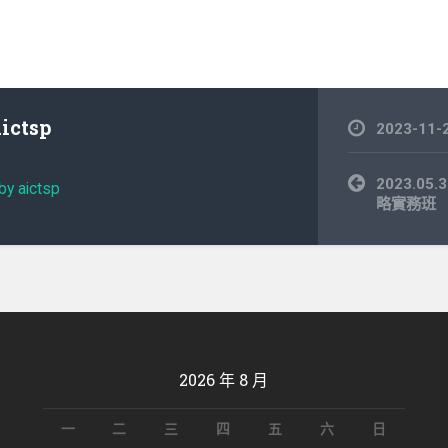
aictsp
2023-11-
文
2023.0
by aictsp
章
略實務班
導
覽
2026 年 8 月
一
二
三
四
五
六
日