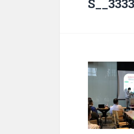
S__333