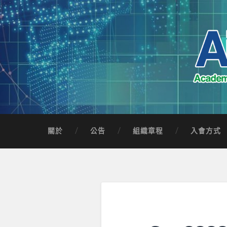
Skip
to
content
Search
AICTSP 台灣臺
Academia-Industry Consortium of Taichung 
關於
公告
組織章程
入會方式