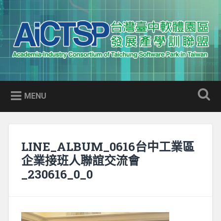
Skip
to
Search
content
AICTSP 台灣臺中軟體園區發展
Academia-Industry Consortium of Taichung Software Park
產學訓聯盟
in Taiwan
MENU
LINE_ALBUM_0616台中工業區
企業接班人聯誼交流會
_230616_0_0