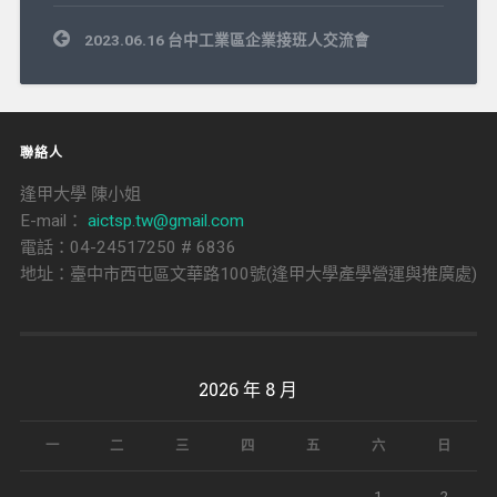
文
2023.06.16 台中工業區企業接班人交流會
章
導
覽
聯絡人
逢甲大學 陳小姐
E-mail：
aictsp.tw@gmail.com
電話：04-24517250 # 6836
地址：臺中市西屯區文華路100號(逢甲大學產學營運與推廣處)
2026 年 8 月
一
二
三
四
五
六
日
1
2