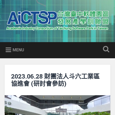
Skip
to
Search
content
AICTSP 台灣臺中軟體園區發展
Academia-Industry Consortium of Taichung Software Park
產學訓聯盟
in Taiwan
MENU
2023.06.28 財團法人斗六工業區
協進會 (研討會參訪)