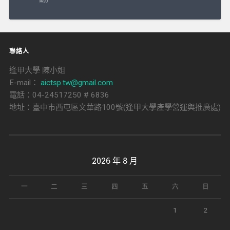
導
覽
聯絡人
逢甲大學 陳小姐
E-mail：
aictsp.tw@gmail.com
電話：04-24517250 # 6836
地址：臺中市西屯區文華路100號(逢甲大學產學營運與推廣處)
2026 年 8 月
一
二
三
四
五
六
日
1
2