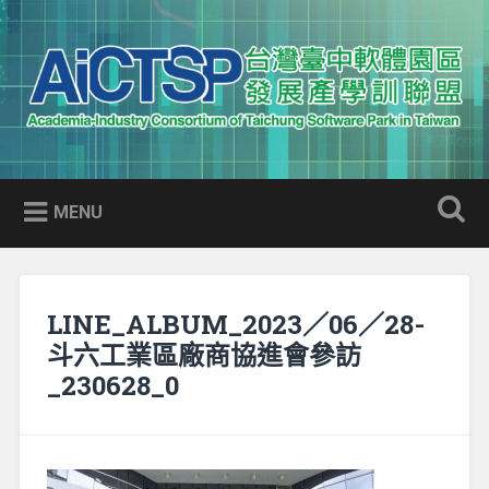
Skip
to
Search
content
AICTSP 台灣臺中軟體園區發展
Academia-Industry Consortium of Taichung Software Park
產學訓聯盟
in Taiwan
MENU
LINE_ALBUM_2023／06／28-
斗六工業區廠商協進會參訪
_230628_0