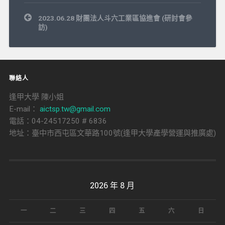
文
2023.06.28 財團法人斗六工業區協進會 (研討會參
章
訪)
導
覽
聯絡人
逢甲大學 陳小姐
E-mail：
aictsp.tw@gmail.com
電話：04-24517250 # 6836
地址：臺中市西屯區文華路100號(逢甲大學產學營運與推廣處)
2026 年 8 月
一
二
三
四
五
六
日