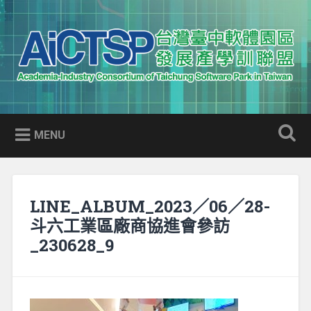
Skip
to
Search
content
AICTSP 台灣臺中軟體園區發展
Academia-Industry Consortium of Taichung Software Park
產學訓聯盟
in Taiwan
MENU
LINE_ALBUM_2023／06／28-
斗六工業區廠商協進會參訪
_230628_9