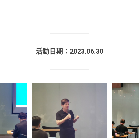
活動日期：2023.06.30