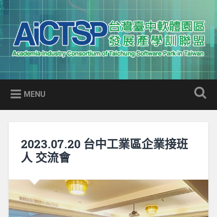
Skip
to
Search
content
AICTSP 台灣臺中軟體園區發展
Academia-Industry Consortium of Taichung Software Park
產學訓聯盟
in Taiwan
MENU
2023.07.20 台中工業區企業接班
人 交流會