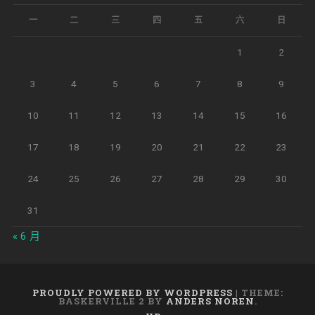
一
二
三
四
五
六
日
1
2
3
4
5
6
7
8
9
10
11
12
13
14
15
16
17
18
19
20
21
22
23
24
25
26
27
28
29
30
31
« 6 月
PROUDLY POWERED BY WORDPRESS
|
THEME:
BASKERVILLE 2 BY
ANDERS NOREN
.