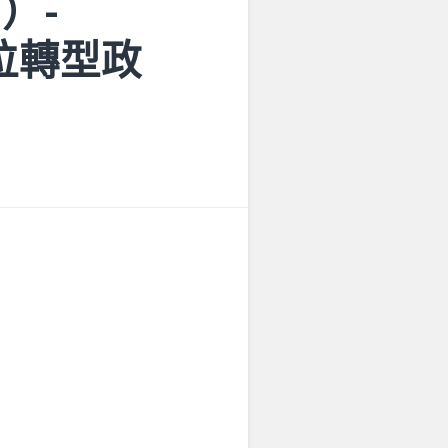
四）-
數位轉型政