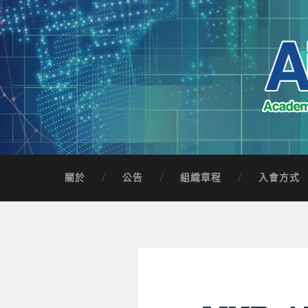
Skip
to
content
Search
AICTSP 台灣臺
Academia-Industry Consortium of Taichung 
關於
公告
組織章程
入會方式