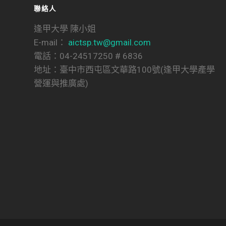
聯絡人
逢甲大學 陳小姐
E-mail：
aictsp.tw@gmail.com
電話：04-24517250 # 6836
地址：臺中市西屯區文華路100號(逢甲大學產學
營運與推廣處)