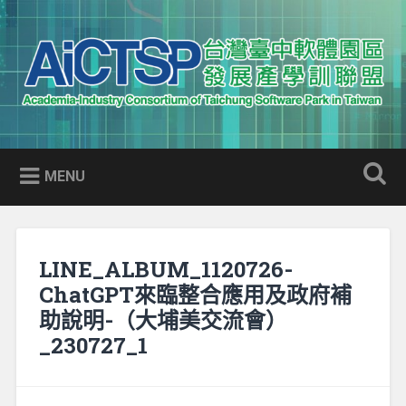
Skip
to
Search
content
AICTSP 台灣臺中軟體園區發展
Academia-Industry Consortium of Taichung Software Park
產學訓聯盟
in Taiwan
MENU
LINE_ALBUM_1120726-
ChatGPT來臨整合應用及政府補
助說明-（大埔美交流會）
_230727_1