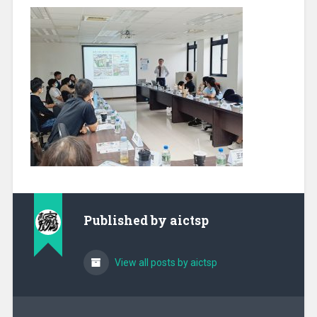
Published by
aictsp
View all posts by aictsp