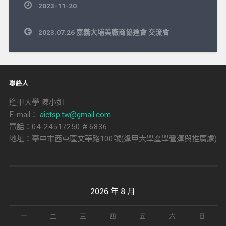
2023-11-20
文
2023.07.26 嘉義大埔美廠商協進會 交流會
章
導
覽
聯絡人
逢甲大學 陳小姐
E-mail：
aictsp.tw@gmail.com
電話：04-24517250 # 6836
地址：臺中市西屯區文華路100號(逢甲大學產學營運與推廣處)
2026 年 8 月
一
二
三
四
五
六
日