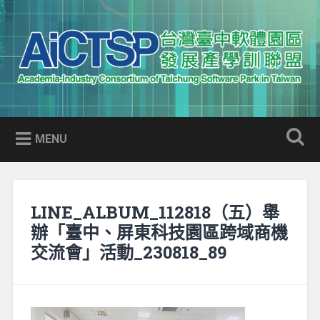
Skip
to
Search
content
AICTSP 台灣臺中軟體園區發展
Academia-Industry Consortium of Taichung Software Park
產學訓聯盟
in Taiwan
MENU
LINE_ALBUM_112818（五）舉
辦「臺中、屏東科技園區跨域商機
交流會」活動_230818_89