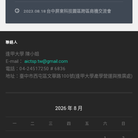
文
2023.08.18 台中屏東科技園區跨區商機交流會
章
導
覽
聯絡人
逢甲大學 陳小姐
E-mail：
aictsp.tw@gmail.com
電話：04-24517250 # 6836
地址：臺中市西屯區文華路100號(逢甲大學產學營運與推廣處)
2026 年 8 月
一
二
三
四
五
六
日
1
2