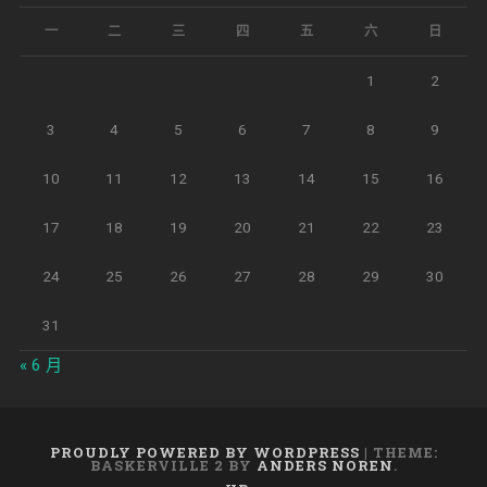
一
二
三
四
五
六
日
1
2
3
4
5
6
7
8
9
10
11
12
13
14
15
16
17
18
19
20
21
22
23
24
25
26
27
28
29
30
31
« 6 月
PROUDLY POWERED BY WORDPRESS
|
THEME:
BASKERVILLE 2 BY
ANDERS NOREN
.