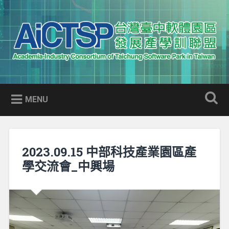
Skip
to
Search
content
AICTSP 台灣臺中軟體園區發展
Academia-Industry Consortium of Taichung Software Park
產學訓聯盟
in Taiwan
MENU
2023.09.15 中部科技產業園區產
學交流會_中興場