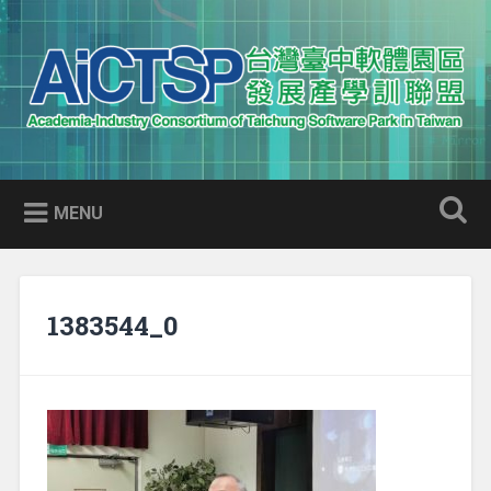
Skip
to
Search
content
AICTSP 台灣臺中軟體園區發展
Academia-Industry Consortium of Taichung Software Park
產學訓聯盟
in Taiwan
MENU
1383544_0