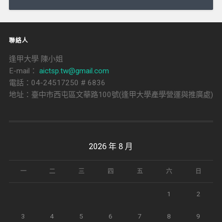
導
覽
聯絡人
逢甲大學 陳小姐
E-mail：
aictsp.tw@gmail.com
電話：04-24517250 # 6836
地址：臺中市西屯區文華路100號(逢甲大學產學營運與推廣處)
2026 年 8 月
一
二
三
四
五
六
日
1
2
3
4
5
6
7
8
9