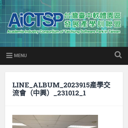
Skip
to
Search
content
AICTSP 台灣臺中軟體園區發展
Academia-Industry Consortium of Taichung Software Park
產學訓聯盟
in Taiwan
MENU
LINE_ALBUM_2023915產學交
流會（中興）_231012_1