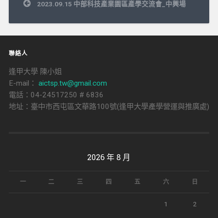
文
2023.09.15 中部科技產業園區產學交流會_中興場
章
導
覽
聯絡人
逢甲大學 陳小姐
E-mail：
aictsp.tw@gmail.com
電話：04-24517250 # 6836
地址：臺中市西屯區文華路100號(逢甲大學產學營運與推廣處)
2026 年 8 月
一
二
三
四
五
六
日
1
2