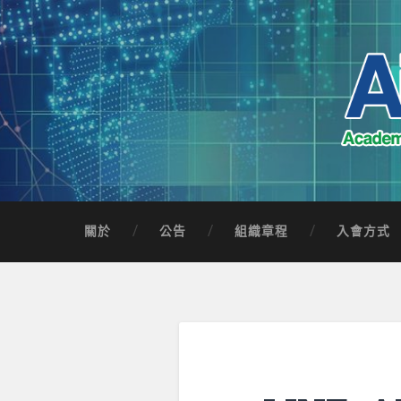
Skip
to
content
Search
AICTSP 台灣臺
Academia-Industry Consortium of Taichung 
關於
公告
組織章程
入會方式