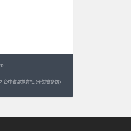
20
9.22 台中省都扶青社 (研討會參訪)