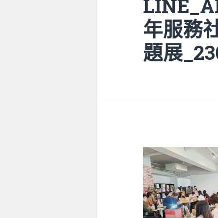
LINE_
年服務社
題展_230