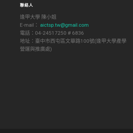
聯絡人
逢甲大學 陳小姐
E-mail：
aictsp.tw@gmail.com
電話：04-24517250 # 6836
地址：臺中市西屯區文華路100號(逢甲大學產學
營運與推廣處)