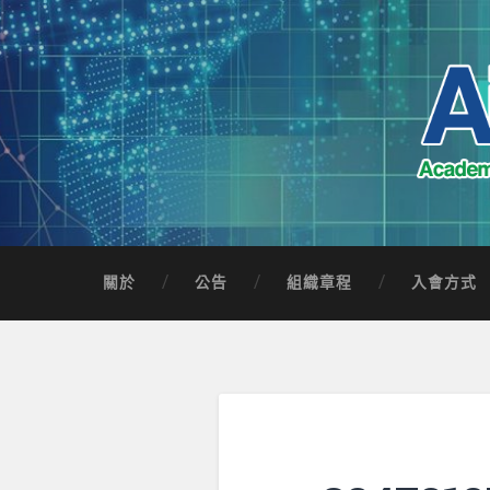
Skip
to
content
Search
AICTSP 台灣臺
Academia-Industry Consortium of Taichung 
關於
公告
組織章程
入會方式