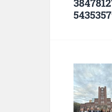
3847812
5435357