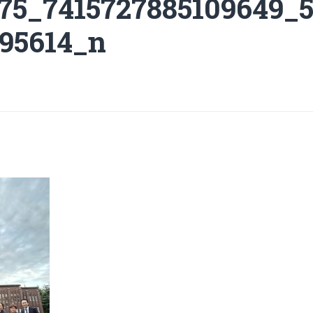
75_7415727885109649_
95614_n