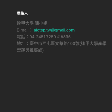
聯絡人
逢甲大學 陳小姐
E-mail：
aictsp.tw@gmail.com
電話：04-24517250 # 6836
地址：臺中市西屯區文華路100號(逢甲大學產學
營運與推廣處)