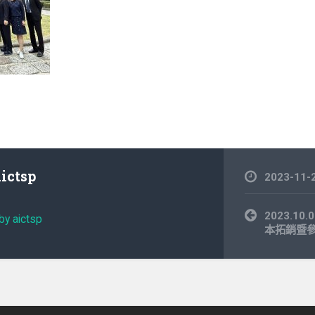
aictsp
2023-11-
文
2023.1
by aictsp
章
本拓銷暨
導
覽