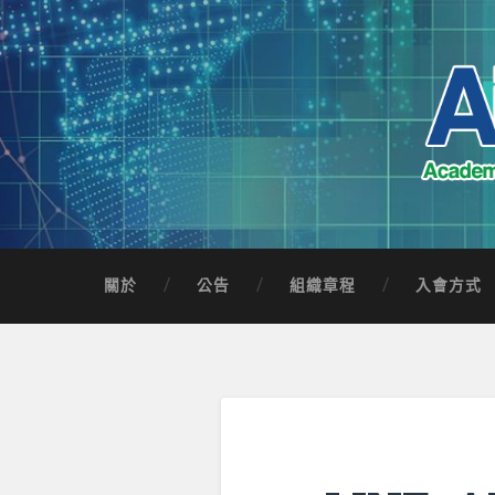
Skip
to
content
Search
AICTSP 台灣臺
Academia-Industry Consortium of Taichung 
關於
公告
組織章程
入會方式