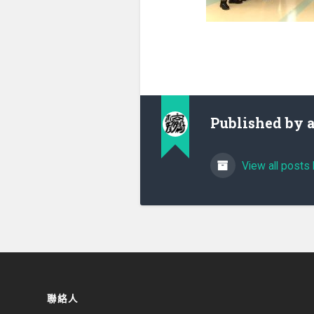
Published by
View all posts 
聯絡人