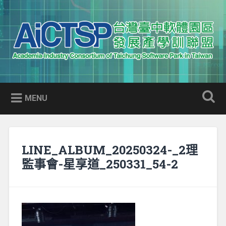
Skip
to
Search
content
AICTSP 台灣臺中軟體園區發展
Academia-Industry Consortium of Taichung Software Park
產學訓聯盟
in Taiwan
MENU
LINE_ALBUM_20250324-_2理
監事會-星享道_250331_54-2