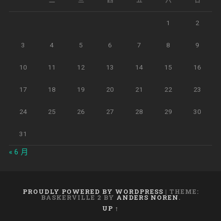
一
二
三
四
五
六
日
1
2
3
4
5
6
7
8
9
10
11
12
13
14
15
16
17
18
19
20
21
22
23
24
25
26
27
28
29
30
31
« 6 月
PROUDLY POWERED BY WORDPRESS
|
THEME:
BASKERVILLE 2 BY
ANDERS NOREN
.
UP ↑