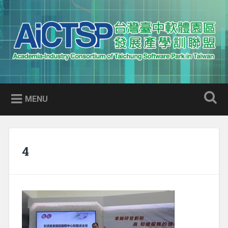
Skip
to
Search
content
AICTSP 台灣臺中軟體園區發展
Academia-Industry Consortium of Taichung Software Park
產學訓聯盟
in Taiwan
MENU
4