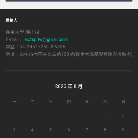
聯絡人
逢甲大學 陳小姐
E-mail：
aictsp.tw@gmail.com
電話：04-24517250 # 6836
地址：臺中市西屯區文華路100號(逢甲大學產學營運與推廣處)
2026 年 8 月
一
二
三
四
五
六
日
1
2
3
4
5
6
7
8
9