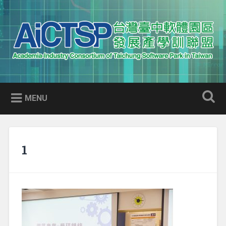
Skip
to
Search
content
AICTSP 台灣臺中軟體園區發展
Academia-Industry Consortium of Taichung Software Park
產學訓聯盟
in Taiwan
MENU
1