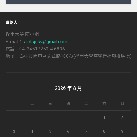
聯絡人
逢甲大學 陳小姐
E-mail：
aictsp.tw@gmail.com
電話：04-24517250 # 6836
地址：臺中市西屯區文華路100號(逢甲大學產學營運與推廣處)
2026 年 8 月
一
二
三
四
五
六
日
1
2
3
4
5
6
7
8
9