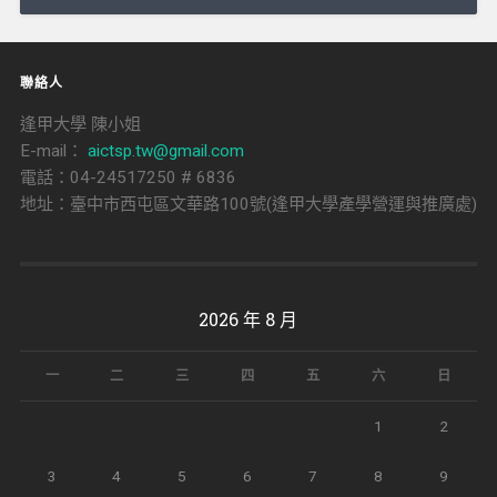
聯絡人
逢甲大學 陳小姐
E-mail：
aictsp.tw@gmail.com
電話：04-24517250 # 6836
地址：臺中市西屯區文華路100號(逢甲大學產學營運與推廣處)
2026 年 8 月
一
二
三
四
五
六
日
1
2
3
4
5
6
7
8
9