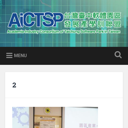
Skip
to
Search
content
AICTSP 台灣臺中軟體園區發展
Academia-Industry Consortium of Taichung Software Park
產學訓聯盟
in Taiwan
MENU
2