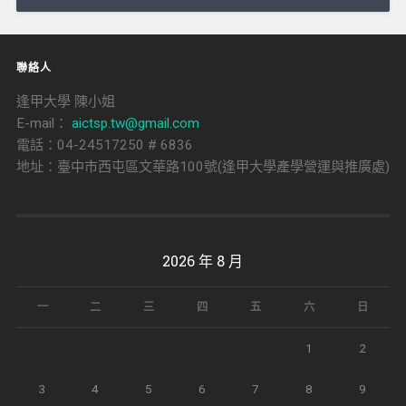
聯絡人
逢甲大學 陳小姐
E-mail：
aictsp.tw@gmail.com
電話：04-24517250 # 6836
地址：臺中市西屯區文華路100號(逢甲大學產學營運與推廣處)
2026 年 8 月
一
二
三
四
五
六
日
1
2
3
4
5
6
7
8
9