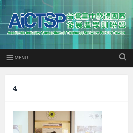
Skip
to
Search
content
AICTSP 台灣臺中軟體園區發展
Academia-Industry Consortium of Taichung Software Park
產學訓聯盟
in Taiwan
MENU
4