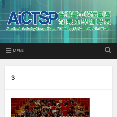
Skip
to
Search
content
AICTSP 台灣臺中軟體園區發展
Academia-Industry Consortium of Taichung Software Park
產學訓聯盟
in Taiwan
MENU
3