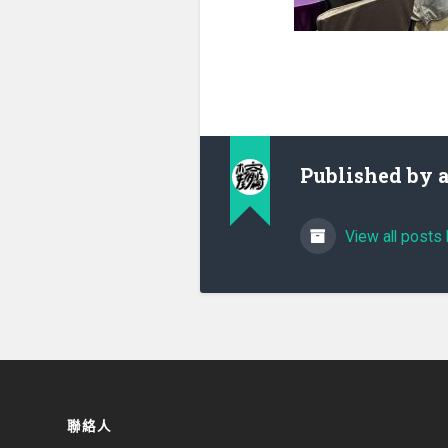
Published by
View all posts 
聯絡人