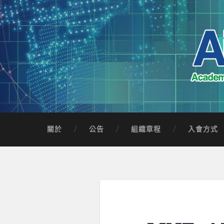
Skip
to
content
Search
AICTSP 台灣臺
Academia-Industry Consortium of Taichung 
關於
公告
組織章程
入會方式