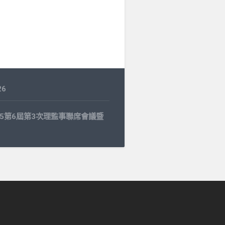
26
1.25第6屆第3次理監事聯席會議暨