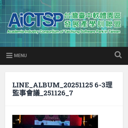
Skip
to
Search
content
AICTSP 台灣臺中軟體園區發展
Academia-Industry Consortium of Taichung Software Park
產學訓聯盟
in Taiwan
MENU
LINE_ALBUM_20251125 6-3理
監事會議_251126_7