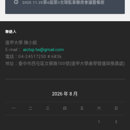
文
2025.11.25第6屆第3次理監事聯席會議暨餐敘
章
導
覽
聯絡人
逢甲大學 陳小姐
E-mail：
aictsp.tw@gmail.com
電話：04-24517250 # 6836
地址：臺中市西屯區文華路100號(逢甲大學產學營運與推廣處)
2026 年 8 月
一
二
三
四
五
六
日
1
2