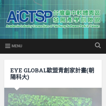
Skip
to
Search
content
AICTSP 台灣臺中軟體園區發展
Academia-Industry Consortium of Taichung Software Park
產學訓聯盟
in Taiwan
MENU
EYE GLOBAL歐盟青創家計畫(朝
陽科大)