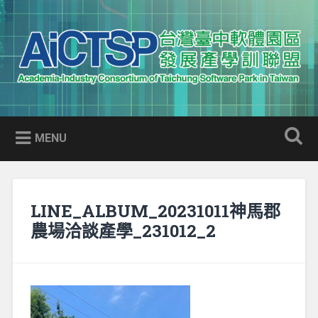
Skip
to
Search
content
AICTSP 台灣臺中軟體園區發展
Academia-Industry Consortium of Taichung Software Park
產學訓聯盟
in Taiwan
MENU
LINE_ALBUM_20231011神馬郡
農場洽談產學_231012_2