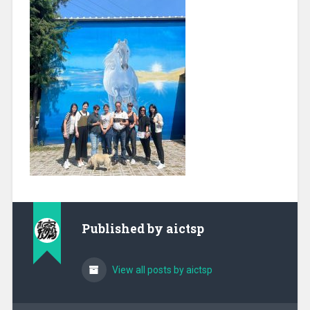
Published by
aictsp
View all posts by aictsp