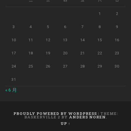
一
二
三
四
五
六
日
1
2
3
4
5
6
7
8
9
10
11
12
13
14
15
16
17
18
19
20
21
22
23
24
25
26
27
28
29
30
31
« 6 月
PROUDLY POWERED BY WORDPRESS
|
THEME:
BASKERVILLE 2 BY
ANDERS NOREN
.
UP ↑