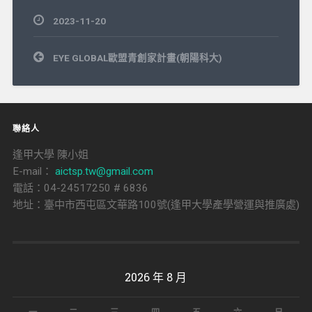
2023-11-20
文
EYE GLOBAL歐盟青創家計畫(朝陽科大)
章
導
覽
聯絡人
逢甲大學 陳小姐
E-mail：
aictsp.tw@gmail.com
電話：04-24517250 # 6836
地址：臺中市西屯區文華路100號(逢甲大學產學營運與推廣處)
2026 年 8 月