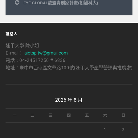
文
EYE GLOBAL歐盟青創家計畫(朝陽科大)
章
導
覽
聯絡人
逢甲大學 陳小姐
E-mail：
aictsp.tw@gmail.com
電話：04-24517250 # 6836
地址：臺中市西屯區文華路100號(逢甲大學產學營運與推廣處)
2026 年 8 月
一
二
三
四
五
六
日
1
2