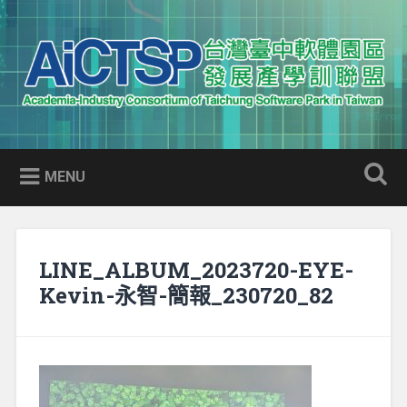
Skip
to
Search
content
AICTSP 台灣臺中軟體園區發展
Academia-Industry Consortium of Taichung Software Park
產學訓聯盟
in Taiwan
MENU
LINE_ALBUM_2023720-EYE-
Kevin-永智-簡報_230720_82