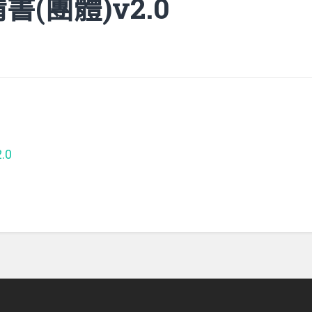
(團體)v2.0
.0