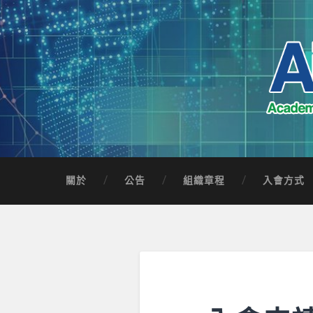
Skip
to
content
Search
AICTSP 台灣臺
Academia-Industry Consortium of Taichung 
關於
公告
組織章程
入會方式