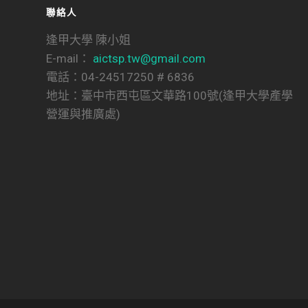
聯絡人
逢甲大學 陳小姐
E-mail：
aictsp.tw@gmail.com
電話：04-24517250 # 6836
地址：臺中市西屯區文華路100號(逢甲大學產學
營運與推廣處)