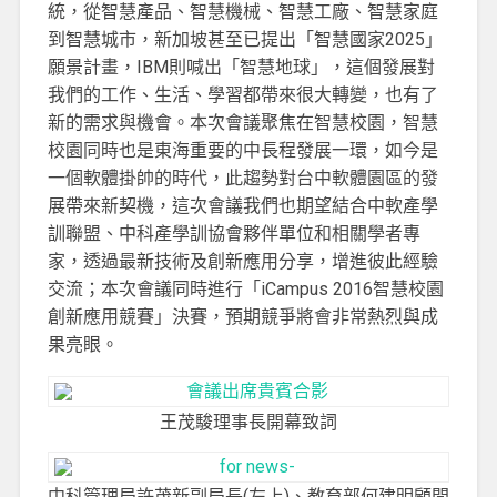
統，從智慧產品、智慧機械、智慧工廠、智慧家庭
到智慧城市，新加坡甚至已提出「智慧國家2025」
願景計畫，IBM則喊出「智慧地球」，這個發展對
我們的工作、生活、學習都帶來很大轉變，也有了
新的需求與機會。本次會議聚焦在智慧校園，智慧
校園同時也是東海重要的中長程發展一環，如今是
一個軟體掛帥的時代，此趨勢對台中軟體園區的發
展帶來新契機，這次會議我們也期望結合中軟產學
訓聯盟、中科產學訓協會夥伴單位和相關學者專
家，透過最新技術及創新應用分享，增進彼此經驗
交流；本次會議同時進行「iCampus 2016智慧校園
創新應用競賽」決賽，預期競爭將會非常熱烈與成
果亮眼。
王茂駿理事長開幕致詞
中科管理局許茂新副局長(左上)、教育部何建明顧問