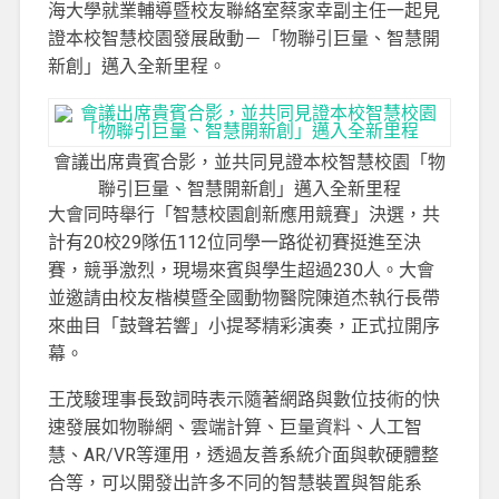
海大學就業輔導暨校友聯絡室蔡家幸副主任一起見
證本校智慧校園發展啟動－「物聯引巨量、智慧開
新創」邁入全新里程。
會議出席貴賓合影，並共同見證本校智慧校園「物
聯引巨量、智慧開新創」邁入全新里程
大會同時舉行「智慧校園創新應用競賽」決選，共
計有20校29隊伍112位同學一路從初賽挺進至決
賽，競爭激烈，現場來賓與學生超過230人。大會
並邀請由校友楷模暨全國動物醫院陳道杰執行長帶
來曲目「鼓聲若響」小提琴精彩演奏，正式拉開序
幕。
王茂駿理事長致詞時表示隨著網路與數位技術的快
速發展如物聯網、雲端計算、巨量資料、人工智
慧、AR/VR等運用，透過友善系統介面與軟硬體整
合等，可以開發出許多不同的智慧裝置與智能系