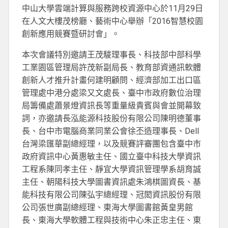
中山大學雲端計算與服務跨校資源中心於11月29日
在人文大樓茂榜廳、藝術中心舉辦「2016智慧校園
創新應用競賽暨研討會」。
本次會議特別邀請王茂駿理事長、科技部中部科學
工業園區管理局許茂新副局長、教育部資通訊軟體
創新人才推升計畫何建明顧問、經濟部加工出口區
管理處中港分處梁又文處長、臺中市政府數位治理
局籌備處蕭景燈資訊長等重量級貴賓與會並開幕致
詞，亦邀請長泓能源科技股份有限公司陳明德董事
長、台中市電腦商業同業公會徐丕造理事長、Dell
台灣梁匯華副總經理，以及競賽評審團包含臺中市
政府資訊中心黃惠敏主任、國立臺中科技大學資訊
工程系陳同孝主任、靜宜大學資訊管理學系胡育誠
主任、朝陽科技大學圖書資訊處朱鴻棋圖資長、基
能科技有限公司陳弘宇總經理、冠閎資訊股份有限
公司張世廣副總經理、東海大學圖書館黃皇男館
長、東海大學軟體工程與技術中心朱正忠主任、東