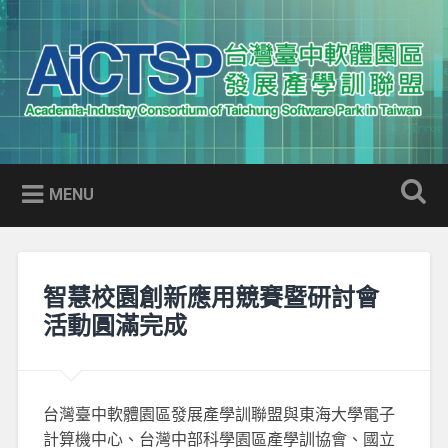
Skip
to
Search
content
AICTSP 台灣臺中軟體園區發展
Academia-Industry Consortium of Taichung Software Park
產學訓聯盟
in Taiwan
MENU
智慧校園創新應用競賽暨研討會
活動圓滿完成
台灣臺中軟體園區發展產學訓聯盟與東海大學電子
計算機中心、台灣中部科學園區產學訓協會、國立