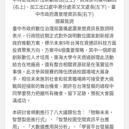
(右上)、加工出口處中港分處梁又文處長(左下)、臺
中市政府蕭景燈資訊長(右下)
開幕致詞
臺中市政府數位治理局籌備處蕭景燈資訊長致詞時
表示，行政院近期正式對外說明數位國家創新經濟
政府推動方案，標示未來9年台灣在資通訊科技方面
投資聚焦方向，方案中6個重要策略，其中一個即是
創新數位人才培育，東海大學今天透過辦理此活動
結合在地廠商，還有整合相關資源就是在落實這件
事情。此次參與競賽的隊伍透過校園場域大展身
手，相信未來進到社會和就業職場將可接受更大挑
戰與迎接新的舞台機會，期許在台灣發展的過程中
同學要努力把握所有機會，留下足跡，預祝大會圓
滿成功。
本研討會規劃進行了八大議題包含：「物聯未來，
智慧製造進行式」、「智慧校園空間資訊平台應
用」、「大數據應用與分析」、「學習平台發展趨