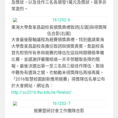
及獎狀，以及佳作三名各頒發1萬元及獎狀，競爭非
常激烈。
東海大學詹家昌副校長頒獎典禮致詞(左圖)與得獎隊
伍合影(右圖)
大會最後壓軸議程為競賽頒獎典禮，特別邀請東海
大學詹家昌副校長擔任致詞與頒獎貴賓，詹副校長
首先慰勞所有參與競賽的隊伍在這段時間積極準備
比賽，並感謝評審團經過一天辛勞聽取各隊的簡
報，最後決選出第一至三名與三組佳作隊伍，取捨
中難免有遺珠之憾，也勉勵未得獎隊伍再接再厲。
「2016智慧校園創新應用競賽」得獎隊伍名單公布
於大會網站，網址為：
http://sc2016.thu.edu.tw/finalist/
競賽暨研討會工作團隊合影