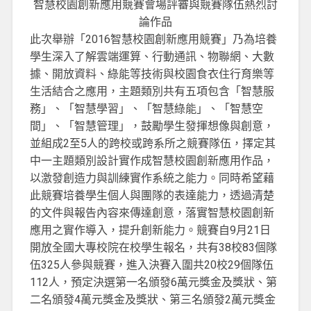
智慧校園創新應用競賽會場評審與競賽隊伍熱烈討
論作品
此次舉辦「2016智慧校園創新應用競賽」乃為培養
學生深入了解雲端運算、行動通訊、物聯網、大數
據、開放資料、綠能等技術與校園食衣住行育樂等
生活結合之應用，主題類別共有五項包含「智慧服
務」、「智慧學習」、「智慧綠能」、「智慧空
間」、「智慧管理」，鼓勵學生發揮想像與創意，
並組成2至5人的跨校或跨系所之競賽隊伍，擇定其
中一主題類別設計實作成智慧校園創新應用作品，
以激發創造力與訓練實作系統之能力。同時希望藉
此競賽培養學生個人與團隊的表達能力，透過清楚
的文件與報告內容來傳達創意，落實智慧校園創新
應用之實作導入，提升創新能力。競賽自9月21日
開放全國大專校院在校學生報名，共有38校83個隊
伍325人參與競賽，進入決賽入圍共20校29個隊伍
112人，預定決選第一名頒發6萬元獎金及獎狀、第
二名頒發4萬元獎金及獎狀、第三名頒發2萬元獎金