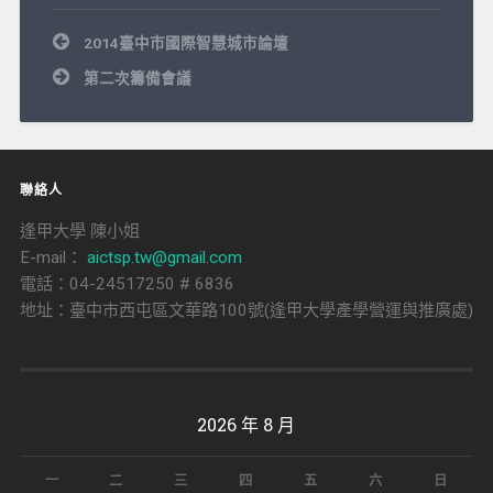
文
2014臺中市國際智慧城市論壇
章
導
第二次籌備會議
覽
聯絡人
逢甲大學 陳小姐
E-mail：
aictsp.tw@gmail.com
電話：04-24517250 # 6836
地址：臺中市西屯區文華路100號(逢甲大學產學營運與推廣處)
2026 年 8 月
一
二
三
四
五
六
日