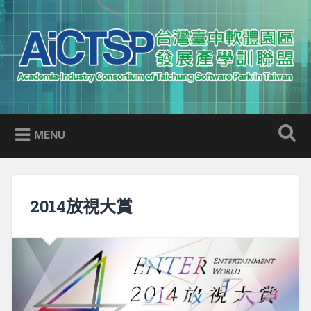
Skip
to
Search
content
AICTSP 台灣臺中軟體園區發展
Academia-Industry Consortium of Taichung Software Park
產學訓聯盟
in Taiwan
MENU
2014放視大賞