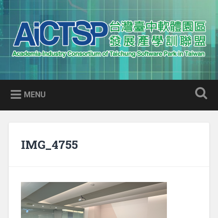
Skip
to
Search
content
AICTSP 台灣臺中軟體園區發展
Academia-Industry Consortium of Taichung Software Park
產學訓聯盟
in Taiwan
MENU
IMG_4755