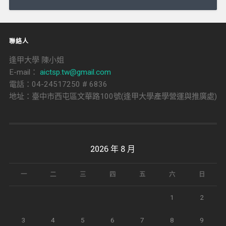
導
覽
聯絡人
逢甲大學 陳小姐
E-mail：
aictsp.tw@gmail.com
電話：04-24517250 # 6836
地址：臺中市西屯區文華路100號(逢甲大學產學營運與推廣處)
2026 年 8 月
一
二
三
四
五
六
日
1
2
3
4
5
6
7
8
9