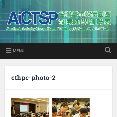
Skip
to
Search
content
AICTSP 台灣臺中軟體園區發展
Academia-Industry Consortium of Taichung Software Park
產學訓聯盟
in Taiwan
MENU
cthpc-photo-2