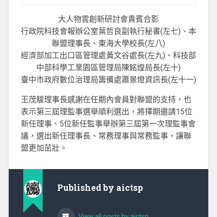
大人物雲創新研討會貴賓合影
行政院科技會報辦公室葉哲良副執行秘書(左七)、本
聯盟理事長、東海大學校長(左八)
經濟部加工出口區管理處黃文谷處長(左九)、科技部
中部科學工業園區管理局陳銘煌局長(左十)
臺中市政府數位治理局籌備處蕭景燈資訊長(左十一)
王茂駿理事長感謝在任期內會員對聯盟的支持，也
表示第三屆理監事選舉順利選出，將擇期邀請15位
新任理事、5位新任監事舉辦第三屆第一次理監事會
議，選出新任理事長、常務理事與常務監事，讓聯
盟更加茁壯。
Published by
aictsp
View all posts by aictsp