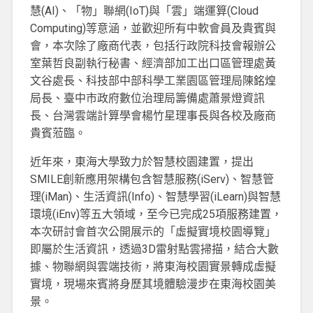
慧(AI)、「物」聯網(IoT)與「雲」端運算(Cloud
Computing)等意涵，並歡迎所有中軟會員及貴賓與
會，本次除了廠商代表，包括行政院科技會報辦公
室葉哲良副執行秘書、經濟部加工出口區管理處黃
文谷處長、科技部中部科學工業園區管理局陳銘煌
局長、臺中市政府數位治理局籌備處蕭景燈資訊
長、台灣雲端計算學會楊竹星理事長與各校及廠商
貴賓蒞臨。
近年來，東海大學致力於智慧校園建置，提出
SMILE創新應用架構包含智慧服務(iServ)、智慧管
理(iMan)、生活資訊(Info)、智慧學習(iLearn)與智慧
環境(iEnv)等五大領域，至今已完成25項服務建置，
本次研討會首次公開展示的「虛擬實境校園導覽」
即屬於生活資訊，透過3D雷射點雲掃描，結合大數
據、物聯網與雲端技術，將東海校園實景轉成虛擬
實境，現場來賓將身歷其境體驗漫步在東海校園美
景。