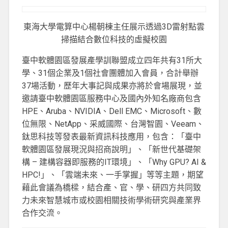
東海大學電算中心楊朝棟主任展示透過3D雷射點雲
掃描結合數位科技的虛擬校園
臺中軟體園區發展產學訓聯盟成立四年共有31所大
學、31個企業及1個社會團體加入會員，合計舉辦
37場活動，歷年大事記與成果亦將於會場展現，並
邀請臺中軟體園區服務中心及國內外知名廠商包含
HPE、Aruba、NVIDIA、Dell EMC、Microsoft、數
位無限、NetApp、采威國際、台灣智園、Veeam、
鈦思科技等發表最新資訊科技應用，包含：「臺中
軟體園區發展現況與招商說明」、「新世代基礎架
構 – 建構容器即服務的IT環境」、「Why GPU? AI &
HPC!」、「雲端未來、一手掌握」等等主題，期望
藉此會議為橋樑，結合產、官、學、研四方共同致
力未來智慧城市或校園相關技術學術研究與產業界
合作交流。