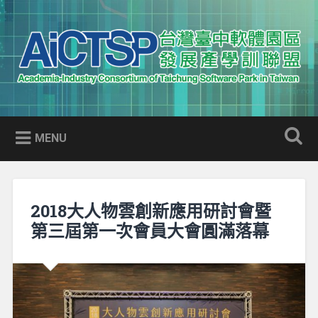
Skip
to
Search
content
AICTSP 台灣臺中軟體園區發展
Academia-Industry Consortium of Taichung Software Park
產學訓聯盟
in Taiwan
MENU
2018大人物雲創新應用研討會暨
第三屆第一次會員大會圓滿落幕