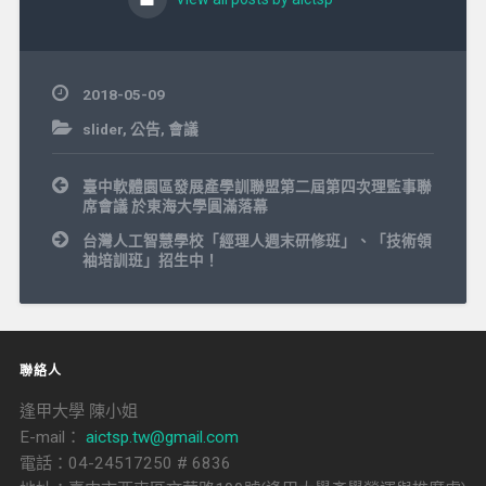
2018-05-09
slider
,
公告
,
會議
文
臺中軟體園區發展產學訓聯盟第二屆第四次理監事聯
章
席會議 於東海大學圓滿落幕
導
覽
台灣人工智慧學校「經理人週末研修班」、「技術領
袖培訓班」招生中！
聯絡人
逢甲大學 陳小姐
E-mail：
aictsp.tw@gmail.com
電話：04-24517250 # 6836