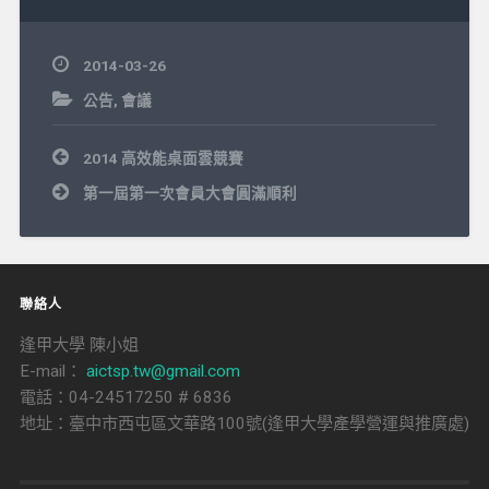
2014-03-26
公告
,
會議
文
2014 高效能桌面雲競賽
章
導
第一屆第一次會員大會圓滿順利
覽
聯絡人
逢甲大學 陳小姐
E-mail：
aictsp.tw@gmail.com
電話：04-24517250 # 6836
地址：臺中市西屯區文華路100號(逢甲大學產學營運與推廣處)