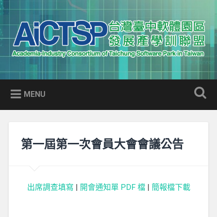
Skip
to
Search
content
AICTSP 台灣臺中軟體園區發展
Academia-Industry Consortium of Taichung Software Park
產學訓聯盟
in Taiwan
MENU
第一屆第一次會員大會會議公告
出席調查填寫
|
開會通知單 PDF 檔
|
簡報檔下載