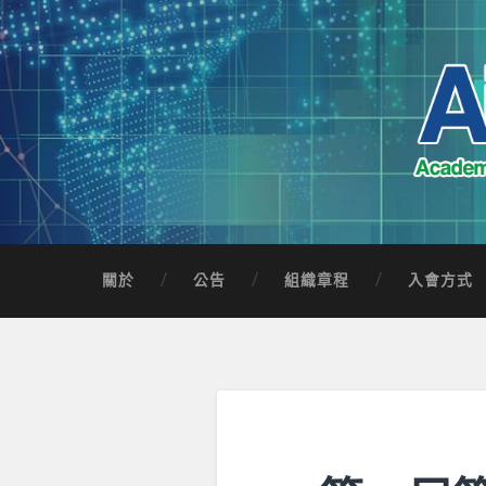
Skip
to
content
Search
AICTSP 台灣臺
Academia-Industry Consortium of Taichung 
關於
公告
組織章程
入會方式