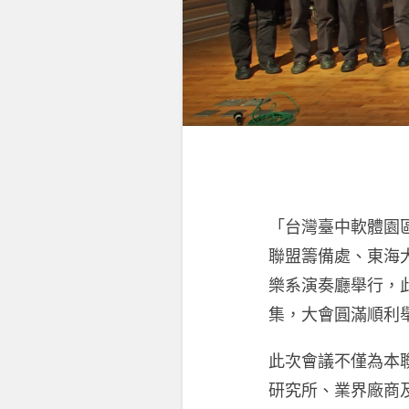
「台灣臺中軟體園
聯盟籌備處、東海
樂系演奏廳舉行，
集，大會圓滿順利
此次會議不僅為本
研究所、業界廠商