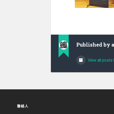
Published by
View all posts 
聯絡人