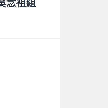
所吳念祖組