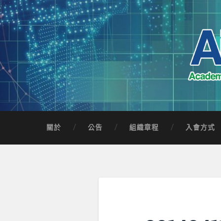
Skip
to
content
Search
AICTSP 台灣臺
Academia-Industry Consortium of Taichung 
關於
公告
組織章程
入會方式